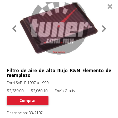
0
Productos
Filtros
About
Services
Clients
Contact
Filtro de aire de alto flujo K&N Elemento de
reemplazo
Ford SABLE 1997 a 1999
Previous
Nex
$2,289.00
$2,060.10 Envío Gratis
Comprar
Descripción: 33-2107