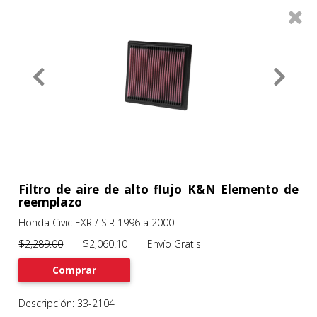
0
Productos
Filtros
About
Services
Clients
Contact
Filtro de aire de alto flujo K&N Elemento de
reemplazo
Honda Civic EXR / SIR 1996 a 2000
Previous
Nex
$2,289.00
$2,060.10 Envío Gratis
Comprar
Descripción: 33-2104