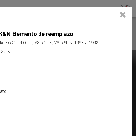
0
jo K&N Elemento de reemplazo
e 6 Cils 4.0 Lts, V8 5.2Lts, V8 5.9Lts. 1993 a 1998
atis
Next
iato