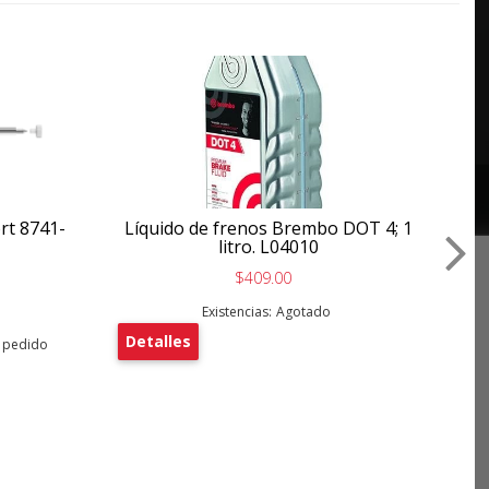
Ar
De
rt 8741-
Líquido de frenos Brembo DOT 4; 1
litro. L04010
$409.00
Existencias:
Agotado
Detalles
o pedido