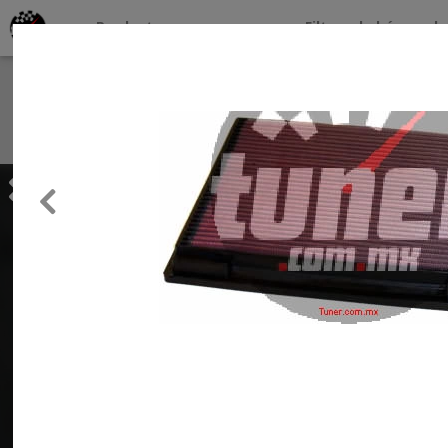
Productos por marcas
Filtros de búsqueda
About
Services
Previous
Clients
Contact