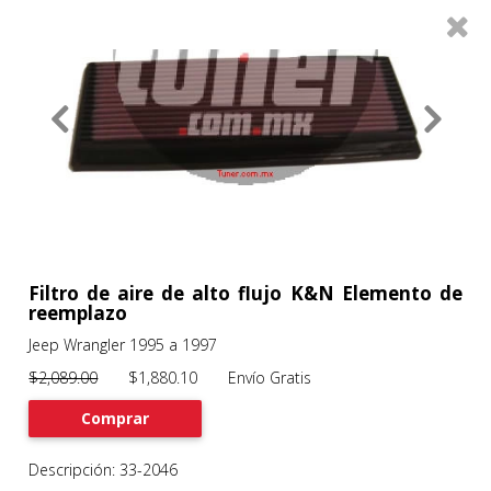
0
Productos
Filtros
About
Services
Clients
Contact
Filtro de aire de alto flujo K&N Elemento de
reemplazo
Jeep Wrangler 1995 a 1997
Previous
Nex
$2,089.00
$1,880.10 Envío Gratis
Comprar
Descripción: 33-2046