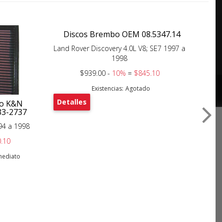
Discos Brembo OEM 08.5347.14
Land Rover Discovery 4.0L V8; SE7 1997 a
1998
$939.00 -
10%
=
$845.10
Existencias:
Agotado
Detalles
ujo K&N
Fil
33-2737
994 a 1998
La
.10
nmediato
De