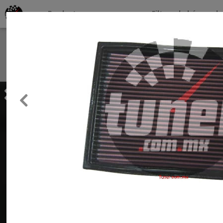
Productos por marcas
Filtros de búsqueda
About
Services
Previous
Clients
Contact