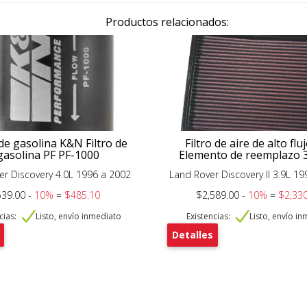
Productos relacionados:
 de gasolina K&N Filtro de
Filtro de aire de alto fl
gasolina PF PF-1000
Elemento de reemplazo 
er Discovery 4.0L 1996 a 2002
Land Rover Discovery II 3.9L 1
39.00 -
10%
=
$485.10
$2,589.00 -
10%
=
$2,330
cias:
Listo, envío inmediato
Existencias:
Listo, envío i
Detalles