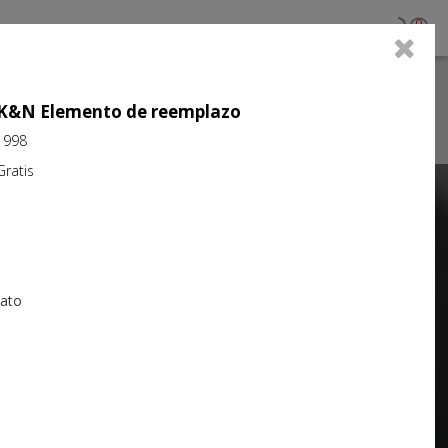
0
jo K&N Elemento de reemplazo
1998
atis
Next
iato