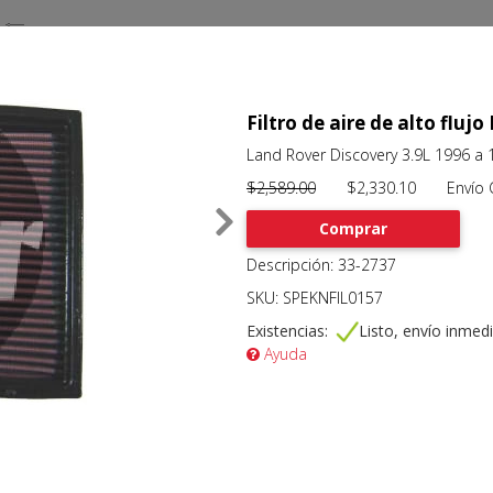
Filtro de aire de alto flu
Land Rover Discovery 3.9L 1996 a 
$2,589.00
$2,330.10 Envío Gr
Comprar
Descripción: 33-2737
SKU: SPEKNFIL0157
Existencias:
Listo, envío inmed
Ayuda