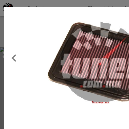
Productos por marcas
Filtros de búsqueda
About
Services
Previous
Clients
Contact