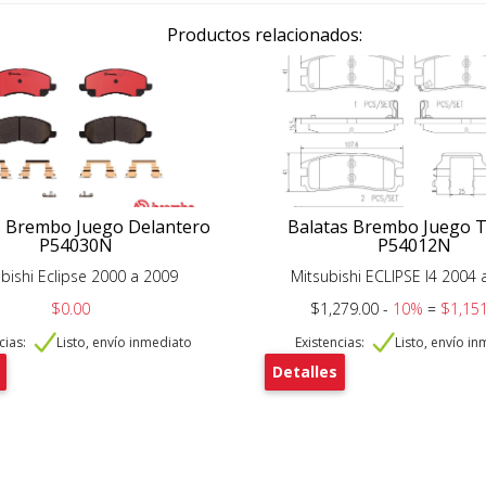
Productos relacionados:
s Brembo Juego Delantero
Balatas Brembo Juego 
P54030N
P54012N
bishi Eclipse 2000 a 2009
Mitsubishi ECLIPSE I4 2004 
$0.00
$1,279.00 -
10%
=
$1,151
cias:
Listo, envío inmediato
Existencias:
Listo, envío i
Detalles