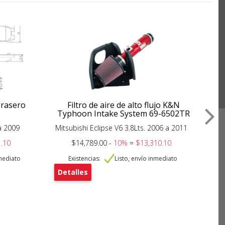
Trasero
Filtro de aire de alto flujo K&N
b
Typhoon Intake System 69-6502TR
a 2009
Mitsubishi Eclipse V6 3.8Lts. 2006 a 2011
.10
$14,789.00 -
10%
=
$13,310.10
nmediato
Existencias:
Listo, envío inmediato
Detalles
De