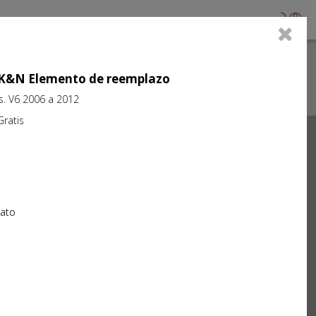
0
jo K&N Elemento de reemplazo
ts. V6 2006 a 2012
atis
Next
iato