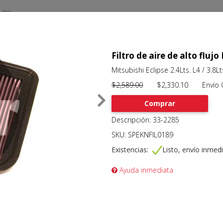
Filtro de aire de alto flu
Mitsubishi Eclipse 2.4Lts. L4 / 3.8L
$2,589.00
$2,330.10 Envío Gr
Comprar
Descripción: 33-2285
SKU: SPEKNFIL0189
Existencias:
Listo, envío inmed
Ayuda inmediata