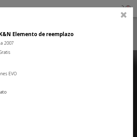
0
jo K&N Elemento de reemplazo
3 a 2007
atis
Next
iones EVO
iato