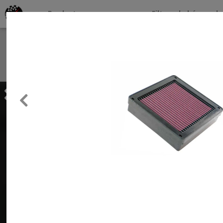
Productos por marcas
Filtros de búsqueda
About
Services
Previous
Clients
Contact