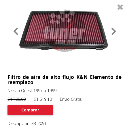
0
Productos
Filtros
About
Services
Clients
Contact
Filtro de aire de alto flujo K&N Elemento de
reemplazo
Nissan Quest 1997 a 1999
Previous
Nex
$1,799.00
$1,619.10 Envío Gratis
Comprar
Descripción: 33-2091