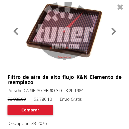
0
Productos
Filtros
About
Services
Clients
Contact
Filtro de aire de alto flujo K&N Elemento de
reemplazo
Porsche CARRERA CABRIO 3.0L, 3.2L 1984
Previous
Nex
$3,089.00
$2,780.10 Envío Gratis
Comprar
Descripción: 33-2076