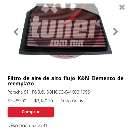
0
Productos
Filtros
About
Services
Clients
Contact
Filtro de aire de alto flujo K&N Elemento de
reemplazo
Porsche 911 F6 3.6L SOHC 93-94/ 993 1996
Previous
Nex
$3,489.00
$3,140.10 Envío Gratis
Comprar
Descripción: 33-2731