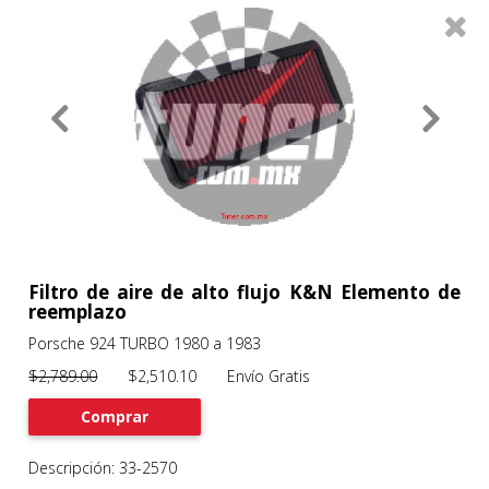
0
Productos
Filtros
About
Services
Clients
Contact
Filtro de aire de alto flujo K&N Elemento de
reemplazo
Porsche 924 TURBO 1980 a 1983
Previous
Nex
$2,789.00
$2,510.10 Envío Gratis
Comprar
Descripción: 33-2570