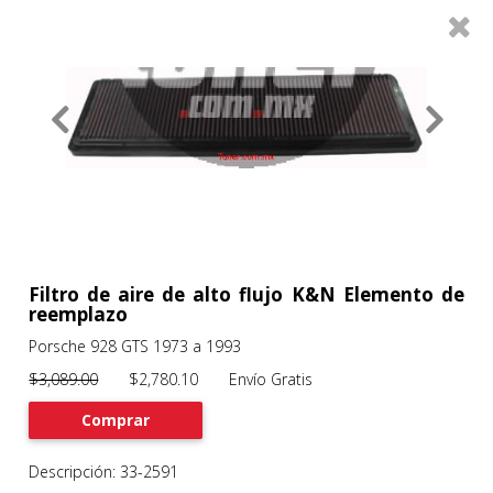
0
Productos
Filtros
About
Services
Clients
Contact
Filtro de aire de alto flujo K&N Elemento de
reemplazo
Porsche 928 GTS 1973 a 1993
Previous
Nex
$3,089.00
$2,780.10 Envío Gratis
Comprar
Descripción: 33-2591