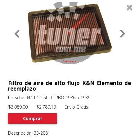
0
Productos
Filtros
About
Services
Clients
Contact
Filtro de aire de alto flujo K&N Elemento de
reemplazo
Porsche 944 L4 2.5L. TURBO 1986 a 1989
Previous
Nex
$3,089.00
$2,780.10 Envío Gratis
Comprar
Descripción: 33-2081