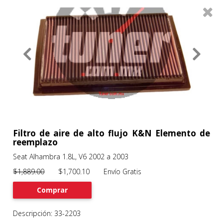
0
Productos
Filtros
About
Services
Clients
Contact
Filtro de aire de alto flujo K&N Elemento de
reemplazo
Seat Alhambra 1.8L, V6 2002 a 2003
Previous
Nex
$1,889.00
$1,700.10 Envío Gratis
Comprar
Descripción: 33-2203