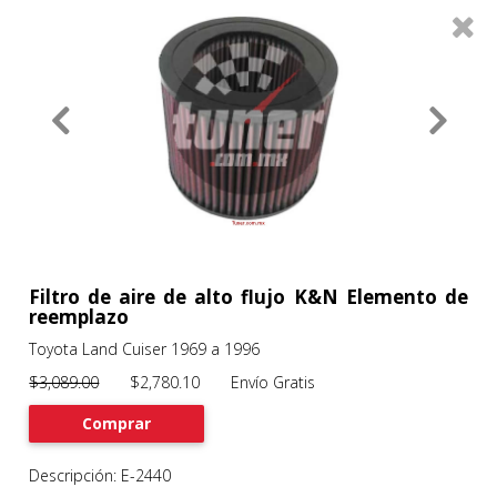
0
Productos
Filtros
About
Services
Clients
Contact
Filtro de aire de alto flujo K&N Elemento de
reemplazo
Toyota Land Cuiser 1969 a 1996
Previous
Nex
$3,089.00
$2,780.10 Envío Gratis
Comprar
Descripción: E-2440