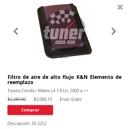
0
Productos
Filtros
About
Services
Clients
Contact
Filtro de aire de alto flujo K&N Elemento de
reemplazo
Toyota Corolla / Matrix L4 1.8 Lts 2003 a >>
Previous
Nex
$2,289.00
$2,060.10 Envío Gratis
Comprar
Descripción: 33-2252