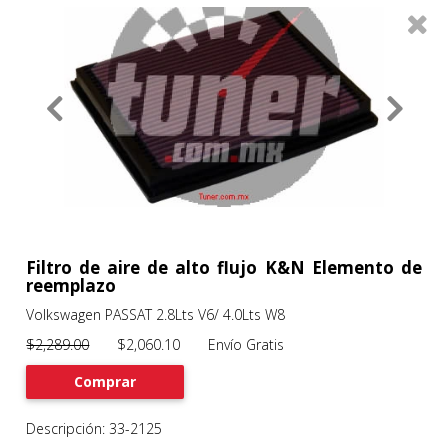
0
Productos
Filtros
About
Services
Clients
Contact
Filtro de aire de alto flujo K&N Elemento de
reemplazo
Volkswagen PASSAT 2.8Lts V6/ 4.0Lts W8
Previous
Nex
$2,289.00
$2,060.10 Envío Gratis
Comprar
Descripción: 33-2125