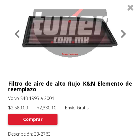
0
Productos
Filtros
About
Services
Clients
Contact
Filtro de aire de alto flujo K&N Elemento de
reemplazo
Volvo S40 1995 a 2004
Previous
Nex
$2,589.00
$2,330.10 Envío Gratis
Comprar
Descripción: 33-2763