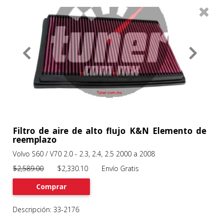
0
Productos
Filtros
About
Services
Clients
Contact
Filtro de aire de alto flujo K&N Elemento de
reemplazo
Volvo S60 / V70 2.0 - 2.3, 2.4, 2.5 2000 a 2008
Previous
Nex
$2,589.00
$2,330.10 Envío Gratis
Comprar
Descripción: 33-2176