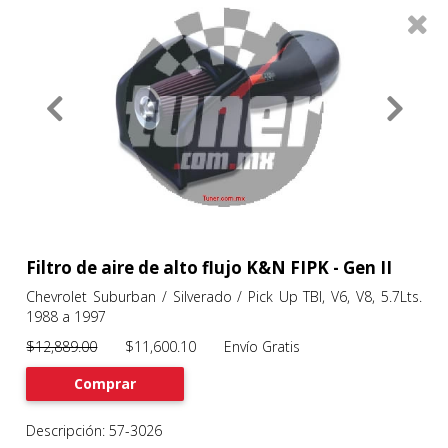
0
Productos
Filtros
About
Services
Clients
Contact
Filtro de aire de alto flujo K&N FIPK - Gen II
Chevrolet Suburban / Silverado / Pick Up TBI, V6, V8, 5.7Lts.
1988 a 1997
Previous
Nex
$12,889.00
$11,600.10 Envío Gratis
Comprar
Descripción: 57-3026