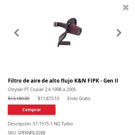
0
Productos
Filtros
About
Services
Clients
Contact
Filtro de aire de alto flujo K&N FIPK - Gen II
Chrysler PT Cruiser 2.4 1998 a 2005
Previous
Nex
$13,189.00
$11,870.10 Envío Gratis
Comprar
Descripción: 57-1515-1 NO Turbo
SKU: SPEKNFIL0288