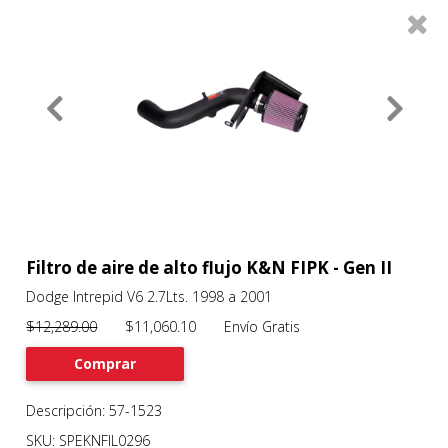
0
Productos
Filtros
About
Services
Clients
Contact
Filtro de aire de alto flujo K&N FIPK - Gen II
Dodge Intrepid V6 2.7Lts. 1998 a 2001
Previous
Nex
$12,289.00
$11,060.10 Envío Gratis
Comprar
Descripción: 57-1523
SKU: SPEKNFIL0296