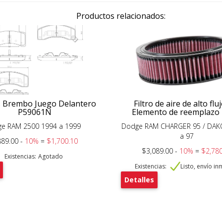
Productos relacionados:
s Brembo Juego Delantero
Filtro de aire de alto fl
P59061N
Elemento de reemplazo
e RAM 2500 1994 a 1999
Dodge RAM CHARGER 95 / DAK
a 97
889.00 -
10%
=
$1,700.10
$3,089.00 -
10%
=
$2,780
Existencias:
Agotado
Existencias:
Listo, envío i
Detalles