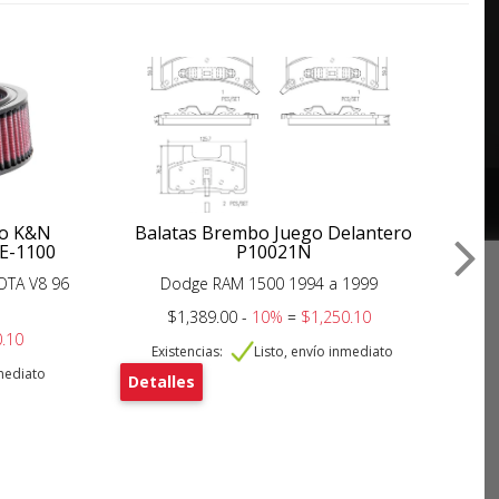
ujo K&N
Balatas Brembo Juego Delantero
 E-1100
P10021N
E
OTA V8 96
Dodge RAM 1500 1994 a 1999
D
$1,389.00 -
10%
=
$1,250.10
.10
Existencias:
Listo, envío inmediato
nmediato
Detalles
De