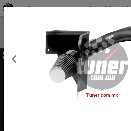
Productos por marcas
Filtros de búsqueda
About
Services
Previous
Clients
Contact