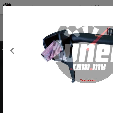
Productos por marcas
Filtros de búsqueda
About
Services
Previous
Clients
Contact