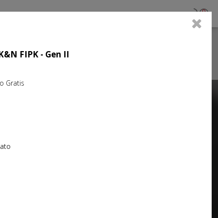
0
 K&N FIPK - Gen II
Gratis
Next
iato