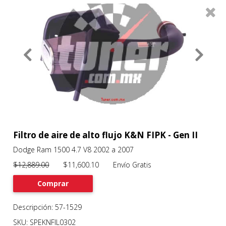
0
Productos
Filtros
About
Services
Clients
Contact
Filtro de aire de alto flujo K&N FIPK - Gen II
Dodge Ram 1500 4.7 V8 2002 a 2007
Previous
Nex
$12,889.00
$11,600.10 Envío Gratis
Comprar
Descripción: 57-1529
SKU: SPEKNFIL0302