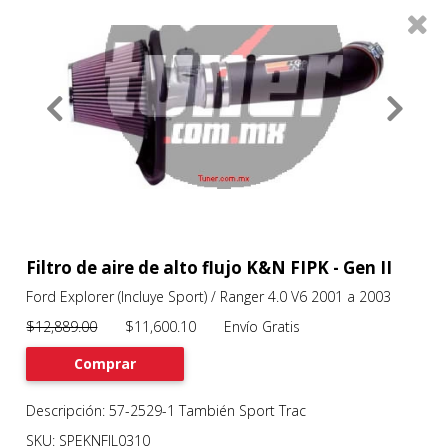
0
Productos
Filtros
About
Services
Clients
Contact
Filtro de aire de alto flujo K&N FIPK - Gen II
Ford Explorer (Incluye Sport) / Ranger 4.0 V6 2001 a 2003
Previous
Nex
$12,889.00
$11,600.10 Envío Gratis
Comprar
Descripción: 57-2529-1 También Sport Trac
SKU: SPEKNFIL0310