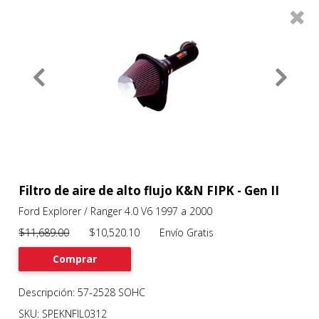
0
Productos
Filtros
About
Services
Clients
Contact
Filtro de aire de alto flujo K&N FIPK - Gen II
Ford Explorer / Ranger 4.0 V6 1997 a 2000
Previous
Nex
$11,689.00
$10,520.10 Envío Gratis
Comprar
Descripción: 57-2528 SOHC
SKU: SPEKNFIL0312