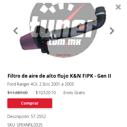
0
Productos
Filtros
About
Services
Clients
Contact
Filtro de aire de alto flujo K&N FIPK - Gen II
Ford Ranger 4Cil. 2.3Lts 2001 a 2003
Previous
Nex
$11,689.00
$10,520.10 Envío Gratis
Comprar
Descripción: 57-2552
SKU: SPEKNFIL0325