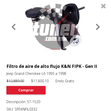
0
Productos
Filtros
About
Services
Clients
Contact
Filtro de aire de alto flujo K&N FIPK - Gen II
Jeep Grand Cherokee L6 1993 a 1998
Previous
Nex
$12,889.00
$11,600.10 Envío Gratis
Comprar
Descripción: 57-1520
SKU: SPEKNFIL0332