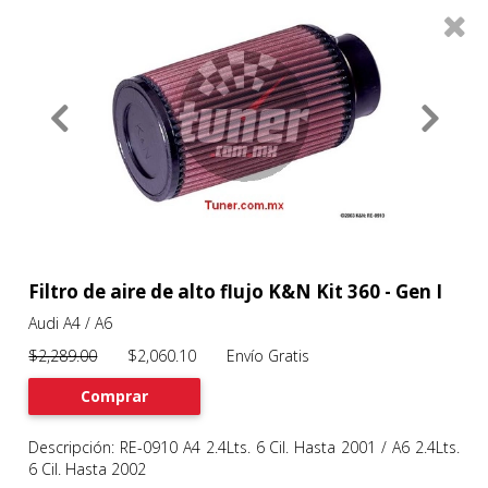
0
Productos
Filtros
About
Services
Clients
Contact
Filtro de aire de alto flujo K&N Kit 360 - Gen I
Audi A4 / A6
Previous
Nex
$2,289.00
$2,060.10 Envío Gratis
Comprar
Descripción: RE-0910 A4 2.4Lts. 6 Cil. Hasta 2001 / A6 2.4Lts.
6 Cil. Hasta 2002