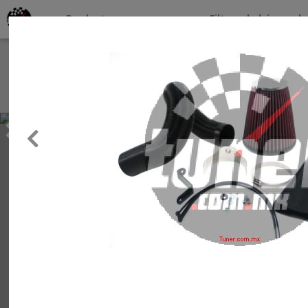
Productos por marcas
Filtros de búsqueda
About
Services
Previous
Clients
Contact