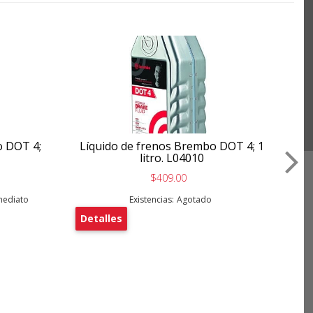
Ar
De
o DOT 4;
Líquido de frenos Brembo DOT 4; 1
litro. L04010
$409.00
nmediato
Existencias:
Agotado
Detalles