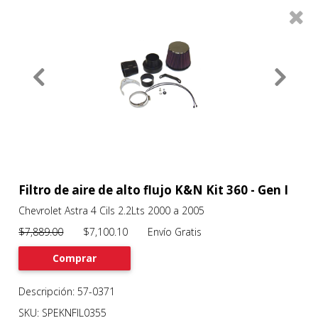
0
Productos
Filtros
About
Services
Clients
Contact
Filtro de aire de alto flujo K&N Kit 360 - Gen I
Chevrolet Astra 4 Cils 2.2Lts 2000 a 2005
Previous
Nex
$7,889.00
$7,100.10 Envío Gratis
Comprar
Descripción: 57-0371
SKU: SPEKNFIL0355