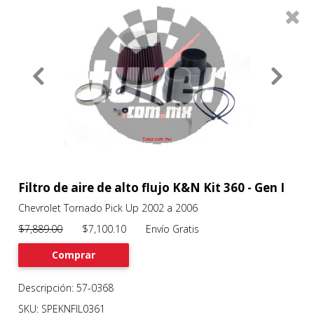
0
Productos
Filtros
About
Services
Clients
Contact
Filtro de aire de alto flujo K&N Kit 360 - Gen I
Chevrolet Tornado Pick Up 2002 a 2006
Previous
Nex
$7,889.00
$7,100.10 Envío Gratis
Comprar
Descripción: 57-0368
SKU: SPEKNFIL0361