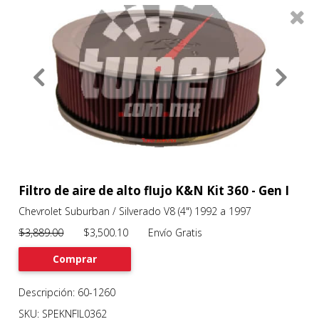
0
Productos
Filtros
About
Services
Clients
Contact
Filtro de aire de alto flujo K&N Kit 360 - Gen I
Chevrolet Suburban / Silverado V8 (4") 1992 a 1997
Previous
Nex
$3,889.00
$3,500.10 Envío Gratis
Comprar
Descripción: 60-1260
SKU: SPEKNFIL0362