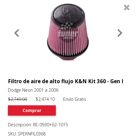
0
Productos
Filtros
About
Services
Clients
Contact
Filtro de aire de alto flujo K&N Kit 360 - Gen I
Dodge Neon 2001 a 2006
Previous
Nex
$2,749.00
$2,474.10 Envío Gratis
Comprar
Descripción: RE-0930+62-1015
SKU: SPEKNFIL0368