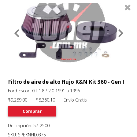
0
Productos
Filtros
About
Services
Clients
Contact
Filtro de aire de alto flujo K&N Kit 360 - Gen I
Ford Escort GT 1.8 / 2.0 1991 a 1996
Previous
Nex
$9,289.00
$8,360.10 Envío Gratis
Comprar
Descripción: 57-2500
SKU: SPEKNFIL0375