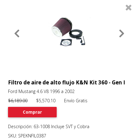
0
Productos
Filtros
About
Services
Clients
Contact
Filtro de aire de alto flujo K&N Kit 360 - Gen I
Ford Mustang 4.6 V8 1996 a 2002
Previous
Nex
$6,189.00
$5,570.10 Envío Gratis
Comprar
Descripción: 63-1008 Incluye SVT y Cobra
SKU: SPEKNFIL0387