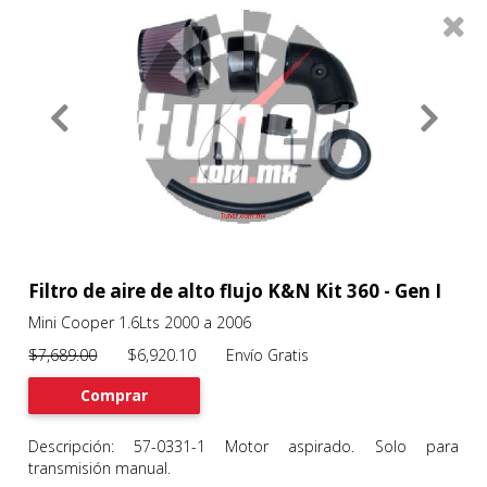
0
Productos
Filtros
About
Services
Clients
Contact
Filtro de aire de alto flujo K&N Kit 360 - Gen I
Mini Cooper 1.6Lts 2000 a 2006
Previous
Nex
$7,689.00
$6,920.10 Envío Gratis
Comprar
Descripción: 57-0331-1 Motor aspirado. Solo para
transmisión manual.