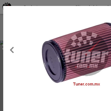
Productos por marcas
Filtros de búsqueda
About
Services
Previous
Clients
Contact