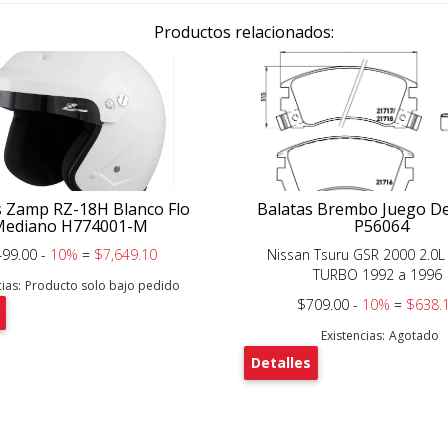
Productos relacionados:
 Zamp RZ-18H Blanco Flo
Balatas Brembo Juego D
Mediano H774001-M
P56064
499.00 -
10%
=
$7,649.10
Nissan Tsuru GSR 2000 2.0L 
TURBO 1992 a 1996
ias:
Producto solo bajo pedido
$709.00 -
10%
=
$638.
Existencias:
Agotado
Detalles