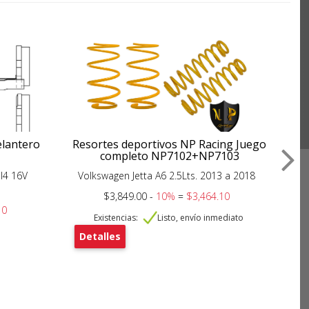
elantero
Resortes deportivos NP Racing Juego
C
completo NP7102+NP7103
I4 16V
Volkswagen Jetta A6 2.5Lts. 2013 a 2018
$3,849.00 -
10%
=
$3,464.10
10
De
Existencias:
Listo, envío inmediato
Detalles