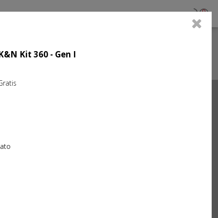
0
 K&N Kit 360 - Gen I
atis
Next
iato