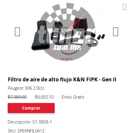
0
Productos
Filtros
About
Services
Clients
Contact
Filtro de aire de alto flujo K&N FIPK - Gen II
Peugeot 306 2.0Lts.
Previous
Nex
$7,389.00
$6,650.10 Envío Gratis
Comprar
Descripción: 57-0058-1
SKU: SPEKNFIL0412