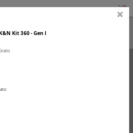
0
 K&N Kit 360 - Gen I
atis
Next
iato