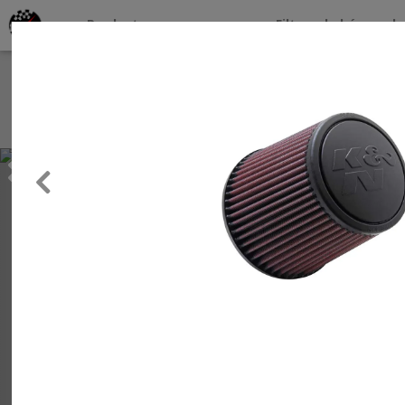
Productos por marcas
Filtros de búsqueda
About
Services
Previous
Clients
Contact