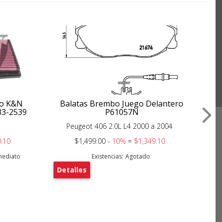
ujo K&N
Balatas Brembo Juego Delantero
33-2539
P61057N
Peugeot 406 2.0L L4 2000 a 2004
.10
$1,499.00 -
10%
=
$1,349.10
nmediato
Existencias:
Agotado
Detalles
De