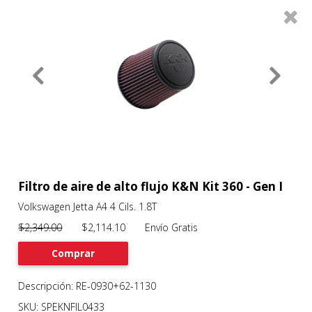
0
Productos
Filtros
About
Services
Clients
Contact
Filtro de aire de alto flujo K&N Kit 360 - Gen I
Volkswagen Jetta A4 4 Cils. 1.8T
Previous
Nex
$2,349.00
$2,114.10 Envío Gratis
Comprar
Descripción: RE-0930+62-1130
SKU: SPEKNFIL0433