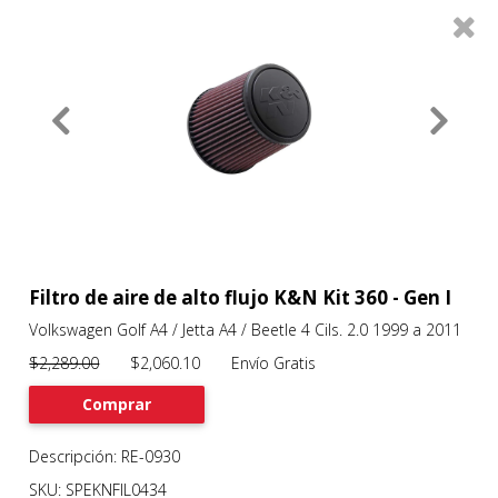
0
Productos
Filtros
About
Services
Clients
Contact
Filtro de aire de alto flujo K&N Kit 360 - Gen I
Volkswagen Golf A4 / Jetta A4 / Beetle 4 Cils. 2.0 1999 a 2011
Previous
Nex
$2,289.00
$2,060.10 Envío Gratis
Comprar
Descripción: RE-0930
SKU: SPEKNFIL0434