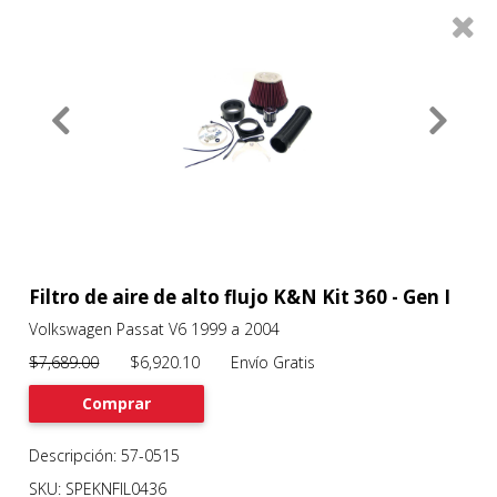
0
Productos
Filtros
About
Services
Clients
Contact
Filtro de aire de alto flujo K&N Kit 360 - Gen I
Volkswagen Passat V6 1999 a 2004
Previous
Nex
$7,689.00
$6,920.10 Envío Gratis
Comprar
Descripción: 57-0515
SKU: SPEKNFIL0436