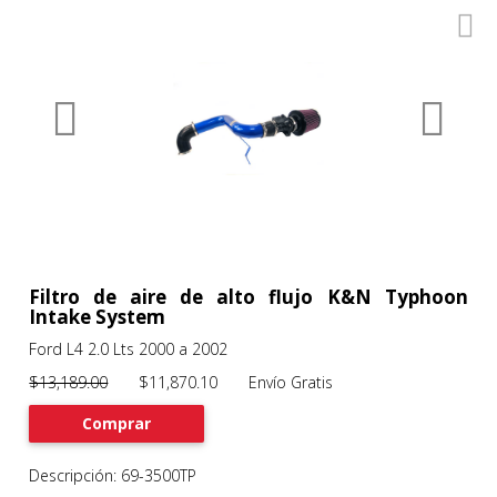
0
Productos
Filtros
About
Services
Clients
Contact
Filtro de aire de alto flujo K&N Typhoon
Intake System
Ford L4 2.0 Lts 2000 a 2002
Previous
Nex
$13,189.00
$11,870.10 Envío Gratis
Comprar
Descripción: 69-3500TP