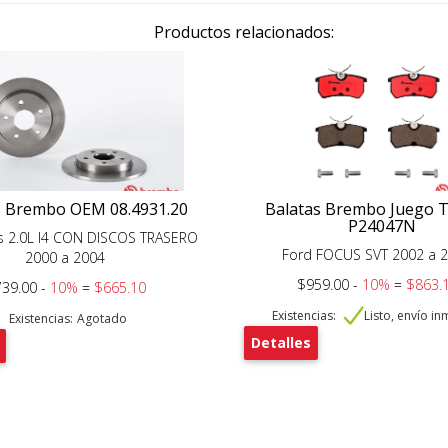
Productos relacionados:
s Brembo OEM 08.4931.20
Balatas Brembo Juego 
P24047N
s 2.0L I4 CON DISCOS TRASERO
Ford FOCUS SVT 2002 a 
2000 a 2004
$959.00 -
10%
=
$863.
39.00 -
10%
=
$665.10
Existencias:
Listo, envío i
Existencias:
Agotado
Detalles