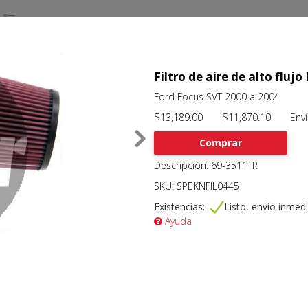
Filtro de aire de alto fl
Ford Focus SVT 2000 a 2004
$13,189.00
$11,870.10 Envío 
Comprar
Descripción: 69-3511TR
SKU: SPEKNFIL0445
Existencias:
Listo, envío inmed
Ayuda