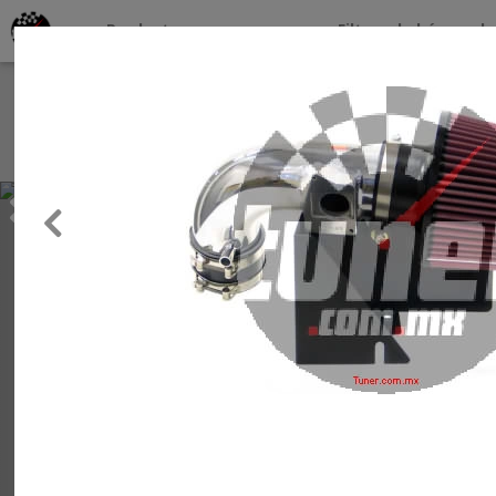
Productos por marcas
Filtros de búsqueda
About
Services
Previous
Clients
Contact