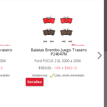
Trasero
Balatas Brembo Juego Trasero
P24047N
Ty
2004
Ford FOCUS 2.0L 2000 a 2004
10
$959.00 -
10%
=
$863.10
nmediato
Existencias:
Listo, envío inmediato
Detalles
De