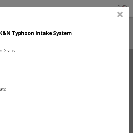
0
ujo K&N Typhoon Intake System
Gratis
Next
iato