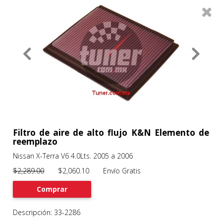
0
Productos
Filtros
About
Services
Clients
Contact
Filtro de aire de alto flujo K&N Elemento de
reemplazo
Nissan X-Terra V6 4.0Lts. 2005 a 2006
Previous
Nex
$2,289.00
$2,060.10 Envío Gratis
Comprar
Descripción: 33-2286