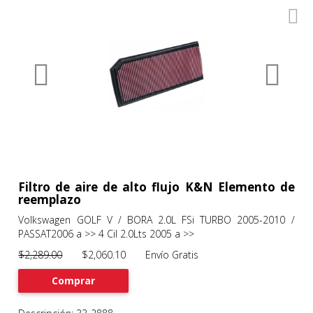
0
Productos
Filtros
About
Services
Clients
Contact
Filtro de aire de alto flujo K&N Elemento de
reemplazo
Volkswagen GOLF V / BORA 2.0L FSi TURBO 2005-2010 /
Previous
Nex
PASSAT2006 a >> 4 Cil 2.0Lts 2005 a >>
$2,289.00
$2,060.10 Envío Gratis
Comprar