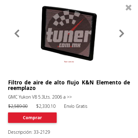
0
Productos
Filtros
About
Services
Clients
Contact
Filtro de aire de alto flujo K&N Elemento de
reemplazo
GMC Yukon V8 5.3Lts. 2006 a >>
Previous
Nex
$2,589.00
$2,330.10 Envío Gratis
Comprar
Descripción: 33-2129