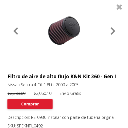
0
Productos
Filtros
About
Services
Clients
Contact
Filtro de aire de alto flujo K&N Kit 360 - Gen I
Nissan Sentra 4 Cil. 1.8Lts 2000 a 2005
Previous
Nex
$2,289.00
$2,060.10 Envío Gratis
Comprar
Descripción: RE-0930 Instalar con parte de tubería original.
SKU: SPEKNFIL0492